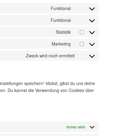
Funktional
Consent
to
Funktional
Consent
service
to
Statistik
complianz
Consent
service
to
Marketing
wordpress
Consent
service
to
Zweck wird noch ermittelt
google-
Consent
service
analytics
to
google-
service
maps
sonstiges
stellungen speichern“ klickst, gibst du uns deine
enden. Du kannst die Verwendung von Cookies über
Immer aktiv