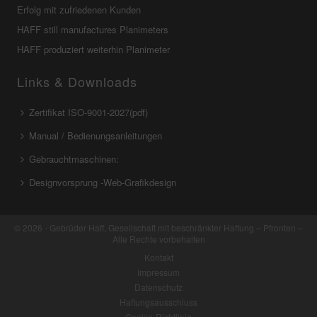
Erfolg mit zufriedenen Kunden
HAFF still manufactures Planimeters
HAFF produziert weiterhin Planimeter
Links & Downloads
Zertifikat ISO-9001-2027(pdf)
Manual / Bedienungsanleitungen
Gebrauchtmaschinen:
Designvorsprung -Web-Grafikdesign
© 2026 - Gebrüder Haff, Gesellschaft mit beschränkter Haftung – Pfronten –
Alle Rechte vorbehalten
Kontakt
Impressum
Datenschutz
Haftungsausschluss
Cookie-Richtlinie