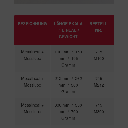
BEZEICHNUNG
LÄNGE SKALA
BESTELL
PREIS
/ LINEAL /
NR.
GEWICHT
Messlineal +
100 mm / 150
715
207,00
Messlupe
mm / 195
M100
€
Gramm
Messlineal +
212 mm / 262
715
270,00
Messlupe
mm / 300
M212
€
Gramm
Messlineal +
300 mm / 350
715
414,00
Messlupe
mm / 700
M300
€
Gramm