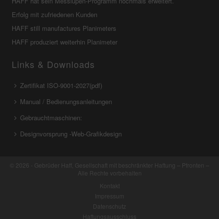
HAFF hat sein Messlupen-Programm nochmals erweitert.
Erfolg mit zufriedenen Kunden
HAFF still manufactures Planimeters
HAFF produziert weiterhin Planimeter
Links & Downloads
Zertifikat ISO-9001-2027(pdf)
Manual / Bedienungsanleitungen
Gebrauchtmaschinen:
Designvorsprung -Web-Grafikdesign
© 2026 - Gebrüder Haff, Gesellschaft mit beschränkter Haftung – Pfronten –
Alle Rechte vorbehalten
Kontakt
Impressum
Datenschutz
Haftungsausschluss