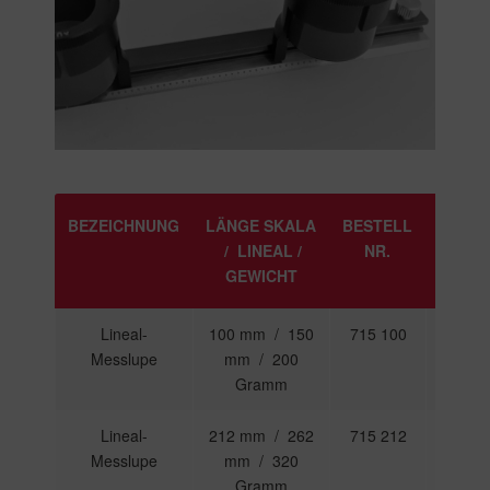
BEZEICHNUNG
LÄNGE SKALA
BESTELL
PREIS
/ LINEAL /
NR.
GEWICHT
Lineal-
100 mm / 150
715 100
288,00
Messlupe
mm / 200
€
Gramm
Lineal-
212 mm / 262
715 212
373,50
Messlupe
mm / 320
€
Gramm