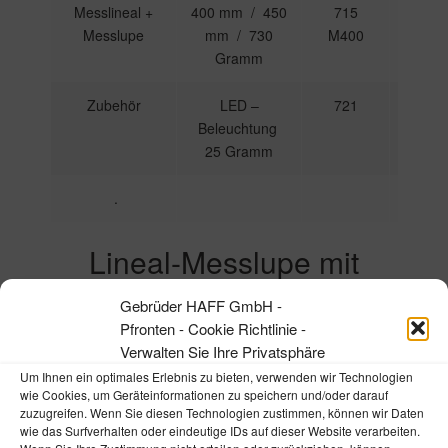
Messlineal +
400 mm / 450
715
526,00
Messlupe
mm / 730
M400
€
Gramm
Zubehör
LED –
721
62,00
Beleuchtung
€
25 Gramm
.
Lineal-Messlupe mit
geführter Lupe
Gebrüder HAFF GmbH -
Pfronten - Cookie Richtlinie -
die Lupe ist leichtgängig auf Spezialführung
Verwalten Sie Ihre Privatsphäre
verschiebbar.
Um Ihnen ein optimales Erlebnis zu bieten, verwenden wir Technologien
wie Cookies, um Geräteinformationen zu speichern und/oder darauf
Lineal aus
Lupe: Aluminium schwarz,
zuzugreifen. Wenn Sie diesen Technologien zustimmen, können wir Daten
wie das Surfverhalten oder eindeutige IDs auf dieser Website verarbeiten.
nichtrostendem
eloxiert