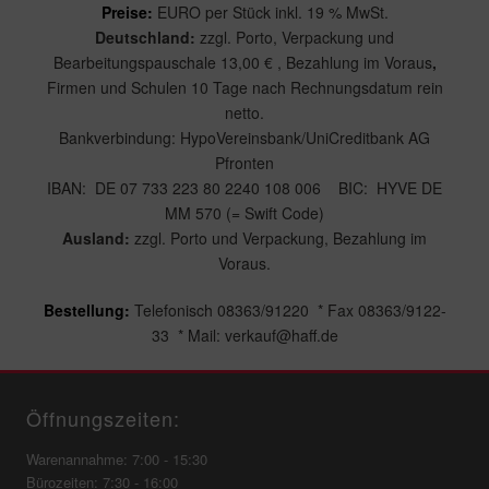
Preise:
EURO per Stück inkl. 19 % MwSt.
Deutschland:
zzgl. Porto, Verpackung und
Bearbeitungspauschale 13,00 € ,
Bezahlung im Voraus
,
Firmen und Schulen 10 Tage nach Rechnungsdatum rein
netto.
Bankverbindung: HypoVereinsbank/UniCreditbank AG
Pfronten
IBAN: DE 07 733 223 80 2240 108 006 BIC: HYVE DE
MM 570 (= Swift Code)
Ausland:
zzgl. Porto und Verpackung, Bezahlung im
Voraus.
Bestellung:
Telefonisch 08363/91220 * Fax 08363/9122-
33 * Mail: verkauf@haff.de
Öffnungszeiten:
Warenannahme: 7:00 - 15:30
Bürozeiten: 7:30 - 16:00