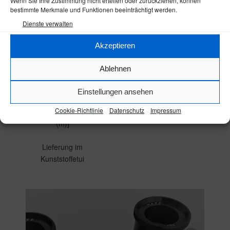
Wenn Sie Ihre Zustimmung nicht erteilen oder zurückziehen, können
Stahl
aplanatisches
bestimmte Merkmale und Funktionen beeinträchtigt werden.
Skalenlänge
Glaslinsensystem;
Dienste verwalten
100/212/300/400
verzerrungsfrei,fokussierbar,
mm
Vergrößerung 10 x
Akzeptieren
Skalenteilung 0,1
Eine 2. Schiebelupe (extra
mm
Zubehör) ist
Ablehnen
Strichbreite 0,02
zur Kontrolle des 0-
mm
Punktes bei längeren
Einstellungen ansehen
Genauigkeit +/-
Linealen zu empfehlen.
Cookie-Richtlinie
Datenschutz
Impressum
[0,02 + 0,05 x L
(m)]
Lieferung im
Kunststoffetui