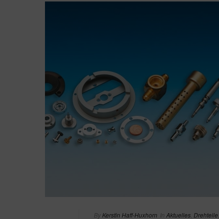
By
Kerstin Haff-Huxhorn
In
Aktuelles
,
Drehteile