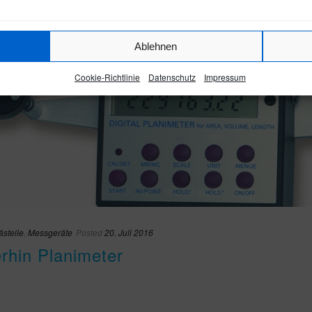
Ablehnen
Cookie-Richtlinie
Datenschutz
Impressum
ästeile
,
Messgeräte
Posted
20. Juli 2016
rhin Planimeter