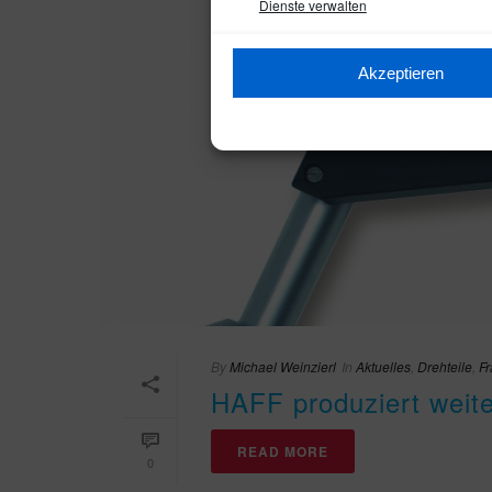
Dienste verwalten
Akzeptieren
By
Michael Weinzierl
In
Aktuelles
,
Drehteile
,
Fr
HAFF produziert weite
READ MORE
0