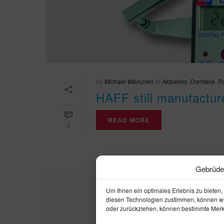
By
Michael Weinzierl
In
Aktuelles
,
Drehteile
,
Fr
HAFF still manufactur
READ MORE
0
Gebrüder
Um Ihnen ein optimales Erlebnis zu bieten
diesen Technologien zustimmen, können wir 
oder zurückziehen, können bestimmte Merk