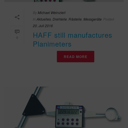
By
Michael Weinzierl
In
Aktuelles
,
Drehteile
,
Frästeile
,
Messgeräte
Posted
20. Juli 2016
HAFF still manufactures
0
Planimeters
READ MORE