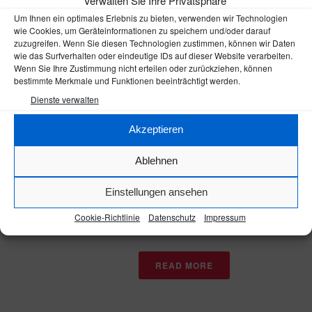
Verwalten Sie Ihre Privatsphäre
Um Ihnen ein optimales Erlebnis zu bieten, verwenden wir Technologien
By
Michael Weinzierl
wie Cookies, um Geräteinformationen zu speichern und/oder darauf
In
Aktuelles
,
Drehteile
,
Frästeile
,
Großteile
,
zuzugreifen. Wenn Sie diesen Technologien zustimmen, können wir Daten
Messgeräte
wie das Surfverhalten oder eindeutige IDs auf dieser Website verarbeiten.
Posted
21. Juni 2016
Wenn Sie Ihre Zustimmung nicht erteilen oder zurückziehen, können
bestimmte Merkmale und Funktionen beeinträchtigt werden.
Gebr. Haff präsentiert
Dienste verwalten
sich mit neuer
Internetseite!
Akzeptieren
Unsere alte Internetseite war schon etwas in
Ablehnen
die Jahre gekommen, so dass wir in den
letzten Wochen mit kreativem Engagement
Einstellungen ansehen
eine völlig neue Webpräsenz aufgebaut
Cookie-Richtlinie
Datenschutz
Impressum
haben. Gestalterisch und auch [...]
READ MORE