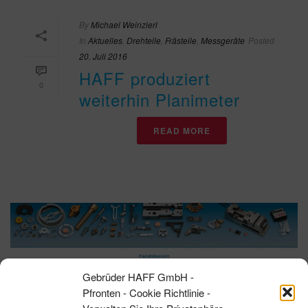
By
Michael Weinzierl
In
Aktuelles
,
Drehteile
,
Frästeile
,
Messgeräte
Posted
20. Juli 2016
HAFF produziert
0
weiterhin Planimeter
READ MORE
Gebrüder HAFF GmbH -
Pfronten - Cookie Richtlinie -