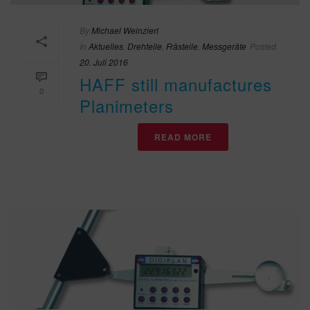
By
Michael Weinzierl
In
Aktuelles
,
Drehteile
,
Frästeile
,
Messgeräte
Posted
20. Juli 2016
HAFF still manufactures
0
Planimeters
READ MORE