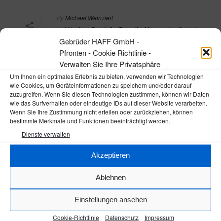
By
Michael Weinzierl
In
Aktuelles
,
Drehteile
,
Frästeile
,
Messgeräte
Posted
Gebrüder HAFF GmbH -
20. Juli 2016
Pfronten - Cookie Richtlinie -
HAFF produziert
0
Verwalten Sie Ihre Privatsphäre
weiterhin Planimeter
Um Ihnen ein optimales Erlebnis zu bieten, verwenden wir Technologien
wie Cookies, um Geräteinformationen zu speichern und/oder darauf
READ MORE
zuzugreifen. Wenn Sie diesen Technologien zustimmen, können wir Daten
wie das Surfverhalten oder eindeutige IDs auf dieser Website verarbeiten.
Wenn Sie Ihre Zustimmung nicht erteilen oder zurückziehen, können
bestimmte Merkmale und Funktionen beeinträchtigt werden.
Dienste verwalten
Akzeptieren
Ablehnen
Einstellungen ansehen
Cookie-Richtlinie
Datenschutz
Impressum