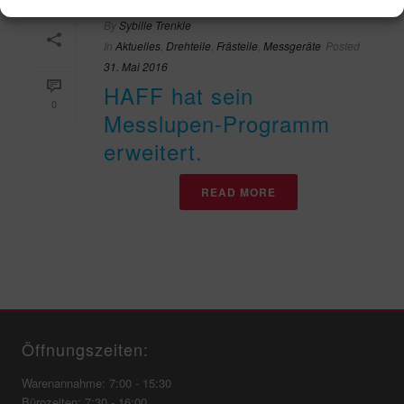
By
Sybille Trenkle
In
Aktuelles
,
Drehteile
,
Frästeile
,
Messgeräte
Posted
31. Mai 2016
HAFF hat sein
0
Messlupen-Programm
erweitert.
READ MORE
Öffnungszeiten:
Warenannahme: 7:00 - 15:30
Bürozeiten: 7:30 - 16:00